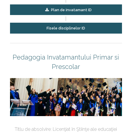
|
Plan de invatamant ID
|
Fisele disciplinelor ID
Pedagogia Invatamantului Primar si
Prescolar
Titlu de absolvire: Licenţiat în Ştiinţe ale educaţiei