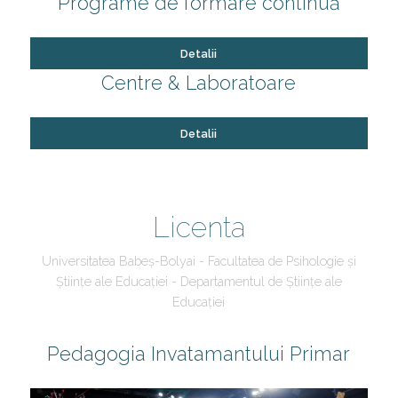
Programe de formare continuă
Detalii
Centre & Laboratoare
Detalii
Licenta
Universitatea Babeș-Bolyai - Facultatea de Psihologie și
Științe ale Educației - Departamentul de Științe ale
Educației
Pedagogia Invatamantului Primar