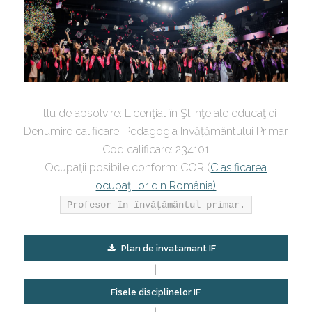
Titlu de absolvire: Licenţiat în Ştiinţe ale educaţiei
Denumire calificare: Pedagogia Invățământului Primar
Cod calificare: 234101
Ocupaţii posibile conform: COR (
Clasificarea
ocupaţiilor din România)
Profesor în învăţământul primar.
Plan de invatamant IF
|
Fisele disciplinelor IF