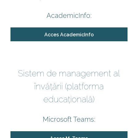
AcademicInfo:
Acces AcademicInfo
Sistem de management al
învățării (platforma
educațională)
Microsoft Teams: