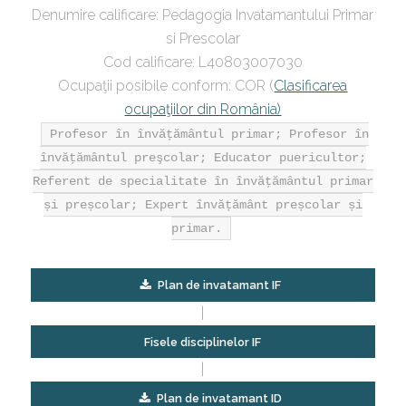
Denumire calificare: Pedagogia Invatamantului Primar
si Prescolar
Cod calificare: L40803007030
Ocupaţii posibile conform: COR (
Clasificarea
ocupaţiilor din România)
Profesor în învăţământul primar; Profesor în
învăţământul preşcolar; Educator puericultor;
Referent de specialitate în învăţământul primar
și preșcolar; Expert învățământ preșcolar și
primar.
Plan de invatamant IF
|
Fisele disciplinelor IF
|
Plan de invatamant ID