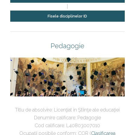
|
Fisele disciplinelor ID
Pedagogie
Titlu de absolvire: Licenţiat în Ştiinţe ale educaţiei
Denumire calificare: Pedagogie
Cod calificare: L40803007010
Ocupaţii posibile conform: COR (
Clasificarea