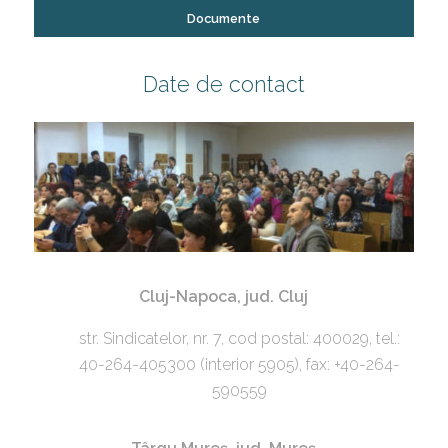
Documente
Date de contact
Cluj-Napoca, jud. Cluj
str. Sindicatelor, nr. 7, cod postal: 400029, tel.:
40-264-405300 (interior 5905), fax: +40-264-
590559