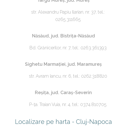
Târgu Mureș, jud. Mureș
str. Alexandru Papiu Ilarian, nr. 37, tel.:
0265.311665
Năsăud, jud. Bistrița-Năsăud
Bd. Grănicerilor, nr. 7, tel.: 0263.361393
Sighetu Marmației, jud. Maramureș
str. Avram Iancu, nr. 6, tel.: 0262.318820
Reșița, jud. Caraș-Severin
P-ța. Traian Vuia, nr. 4, tel.: 0374.810705
Localizare pe harta - Cluj-Napoca