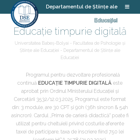
Departamentul de Științe ale
Educației
Educație timpurie digitală
Universitatea Babeș-Bolyai - Facultatea de Psihologie și
Științe ale Educației - Departamentul de Științe ale
Educației
Programul pentru dezvoltare profesională
continuă
EDUCAȚIE TIMPURIE DIGITALĂ
este
aprobat prin Ordinul Ministerului Educației și
Cercetării 3532/12.03.2025. Programul este format
din: 3 module, are 30 CPT și 90h (36h sincron & 54h
asincron). Cardul ,,Prima de carieră didactică" poate fi
utilizat pentru cheltuieli privind costurile aferente
taxei de participare, taxa de înscriere fiind 750 lei
(conform HCA 3578/31.03.2025).