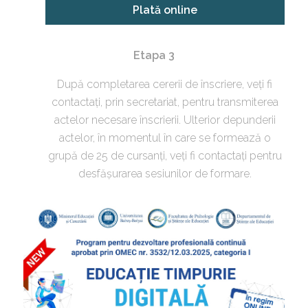
Plată online
Etapa 3
După completarea cererii de înscriere, veți fi
contactați, prin secretariat, pentru transmiterea
actelor necesare înscrierii. Ulterior depunderii
actelor, în momentul în care se formează o
grupă de 25 de cursanți, veți fi contactați pentru
desfășurarea sesiunilor de formare.