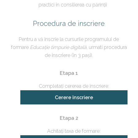
practici în consilierea cu părinții
Procedura de inscriere
Pentru a vă înscrie la cursurile programului de
formare
Educație timpurie digitală
, urmati procedura
de inscriere (în 3 pași).
Etapa 1
Completați cererea de înscriere:
Cerere înscriere
Etapa 2
Achitați taxa de formare: