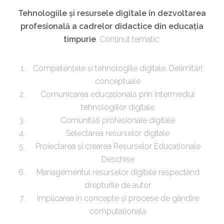
Tehnologiile și resursele digitale în dezvoltarea
profesională a cadrelor didactice din educația
timpurie
. Conținut tematic:
Competențele și tehnologiile digitale. Delimitări
conceptuale
Comunicarea educațională prin intermediul
tehnologiilor digitale
Comunități profesionale digitale
Selectarea resurselor digitale
Proiectarea și crearea Resurselor Educaționale
Deschise
Managementul resurselor digitale respectând
drepturile de autor
Implicarea în concepte și procese de gândire
computațională