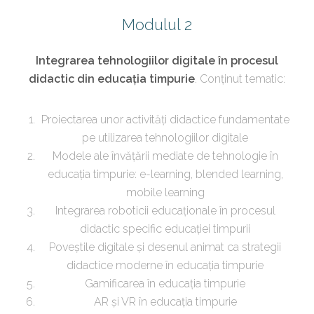
Modulul 2
Integrarea tehnologiilor digitale în procesul
didactic din educația timpurie
. Conținut tematic:
Proiectarea unor activități didactice fundamentate
pe utilizarea tehnologiilor digitale
Modele ale învățării mediate de tehnologie în
educația timpurie: e-learning, blended learning,
mobile learning
Integrarea roboticii educaționale în procesul
didactic specific educației timpurii
Poveștile digitale și desenul animat ca strategii
didactice moderne în educația timpurie
Gamificarea în educația timpurie
AR și VR în educația timpurie